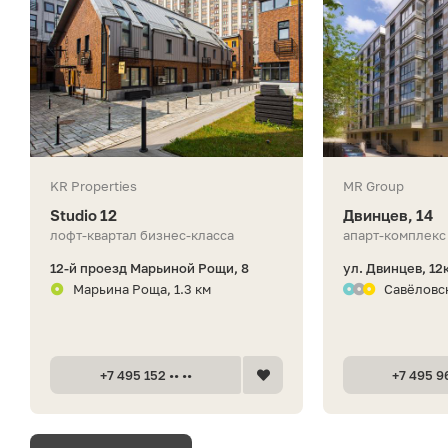
KR Properties
MR Group
Studio 12
Двинцев, 14
лофт-квартал бизнес-класса
апарт-комплекс
12-й проезд Марьиной Рощи, 8
ул. Двинцев, 12
Марьина Роща, 1.3 км
Савёловск
+7 495 152 •• ••
+7 495 96