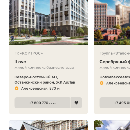
ГК «КОРТРОС»
Группа «Эталон
iLove
Серебряный 
жилой комплекс бизнес-класса
жилой комплекс
Северо-Восточный АО,
Новоалексеевска
Останкинский район, ЖК АйЛав
Алексеевска
Алексеевская, 870 м
+7 800 770 •• ••
+7 495 02