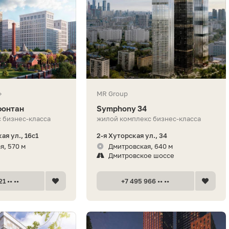
»
MR Group
фонтан
Symphony 34
 бизнес-класса
жилой комплекс бизнес-класса
я ул., 16с1
2-я Хуторская ул., 34
я, 570 м
Дмитровская, 640 м
Дмитровское шоссе
1 •• ••
+7 495 966 •• ••