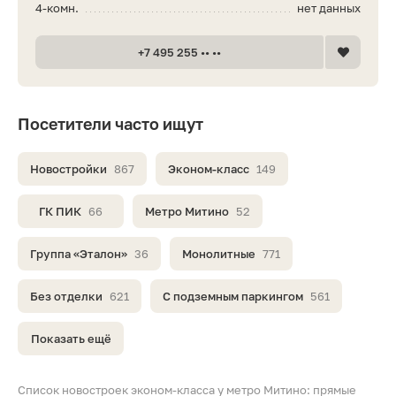
4-комн.
нет данных
+7 495 255 •• ••
Посетители часто ищут
Новостройки
867
Эконом-класс
149
ГК ПИК
66
Метро Митино
52
Группа «Эталон»
36
Монолитные
771
Без отделки
621
С подземным паркингом
561
Показать ещё
Список новостроек эконом-класса у метро Митино: прямые