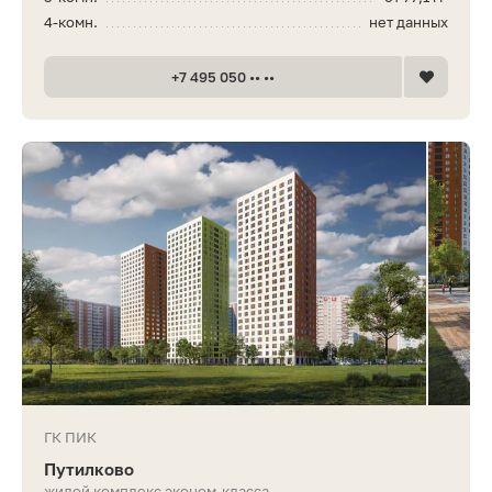
4-комн.
нет данных
+7 495 050 •• ••
ГК ПИК
Путилково
жилой комплекс эконом-класса