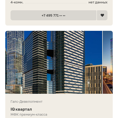
4-комн.
нет данных
+7 495 771 •• ••
Галс-Девелопмент
IQ квартал
МФК премиум-класса