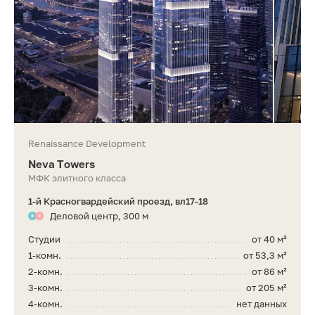
Renaissance Development
Neva Towers
МФК элитного класса
1-й Красногвардейский проезд, вл17-18
Деловой центр, 300 м
Студии
от 40 м²
1-комн.
от 53,3 м²
2-комн.
от 86 м²
3-комн.
от 205 м²
4-комн.
нет данных