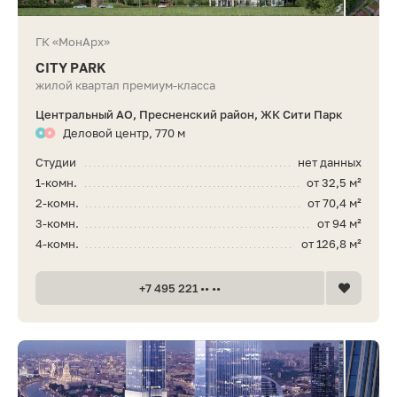
ГК «МонАрх»
CITY PARK
жилой квартал премиум-класса
Центральный АО, Пресненский район, ЖК Сити Парк
Деловой центр, 770 м
Студии
нет данных
1-комн.
от 32,5 м²
2-комн.
от 70,4 м²
3-комн.
от 94 м²
4-комн.
от 126,8 м²
+7 495 221 •• ••