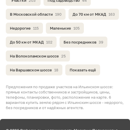
Участки
203
Под садоводство
44
В Московской области
190
До 70 км от МКАД
163
Недорогие
115
Маленькие
105
До 50 км от МКАД
102
Без посредников
39
На Волоколамском шоссе
25
На Варшавском шоссе
18
Показать ещё
Предложения по продаже участков на Ильинском шоссе:
прямые контакты собственников и застройщиков, цены,
телефоны, планировки, фото, расположение на карте. 6
вариантов купить землю рядом с Ильинским шоссе - недорого,
без посредников и от надёжных агентств.